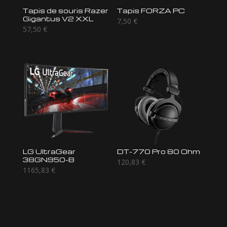
Tapis de souris Razer
Tapis FORZA PC
Gigantus V2 XXL
7,50
€
57,50
€
LG UltraGear
DT-770 Pro 80 Ohm
38GN950-B
120,83
€
1165,83
€