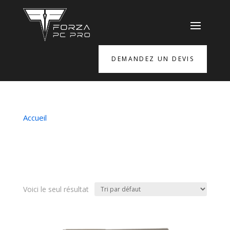
DEMANDEZ UN DEVIS
Accueil
/ Produits identifiés “Worksartation pro
rack”
Worksartation pro
rack
Voici le seul résultat