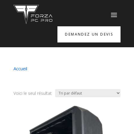
DEMANDEZ UN DEVIS
Accueil
/ Produits identifiés “Le Cran PC Pro”
Le Cran PC Pro
Voici le seul résultat