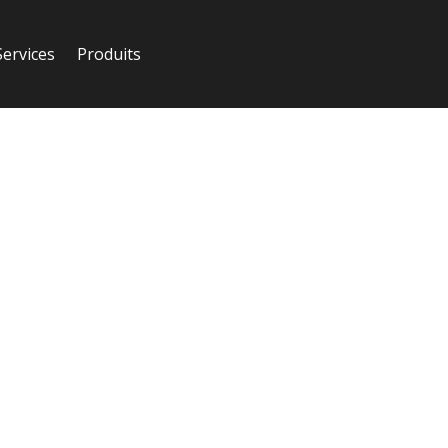
Services
Produits
pc pro”
 pro