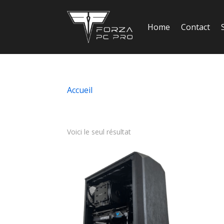
Home
Contact
Accueil
/ Produits identifiés “Le Cran MAX 
Le Cran MAX pc
Voici le seul résultat