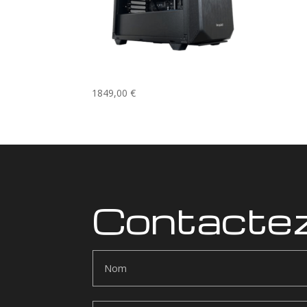
Le Cran MAX
1849,00
€
Contacte