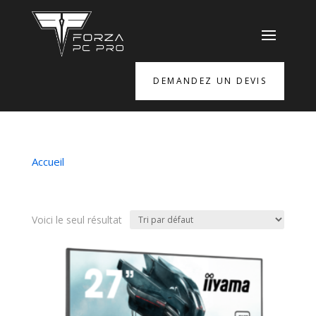
DEMANDEZ UN DEVIS
Accueil
/ Produits identifiés “gb2770qsu-b5”
gb2770qsu-b5
Voici le seul résultat