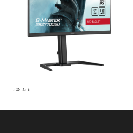
Iiyama GB2770QSU-B5
308,33
€